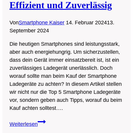
Effizient und Zuverlässig
perfekte
Handy
für
Von
Smartphone Kaiser
14. Februar 2024
13.
deine
September 2024
Bedürfnisse
Die heutigen Smartphones sind leistungsstark,
aber auch energiehungrig. Um sicherzustellen,
dass dein Gerät immer einsatzbereit ist, ist ein
zuverlässiges Ladegerät unerlässlich. Doch
worauf sollte man beim Kauf der Smartphone
Ladegeräte zu achten? In diesem Artikel stellen
wir nicht nur die Top 5 Smartphone Ladegeräte
vor, sondern geben auch Tipps, worauf du beim
Kauf achten solltest….
Die
Weiterlesen
Top