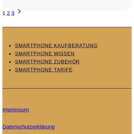
5
Seitennavigation
Nächste
Smartphone
1
2
3
Seite
Ladegeräte
2024
–
Schnell,
SMARTPHONE KAUFBERATUNG
Effizient
SMARTPHONE WISSEN
und
SMARTPHONE ZUBEHÖR
Zuverlässig
SMARTPHONE TARIFE
Impressum
Datenschutzerklärung