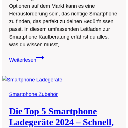
Optionen auf dem Markt kann es eine
Herausforderung sein, das richtige Smartphone
zu finden, das perfekt zu deinen Bedürfnissen
passt. In diesem umfassenden Leitfaden zur
Smartphone Kaufberatung erfährst du alles,
was du wissen musst,…
Der
Weiterlesen
ultimative
Leitfaden
zur
Smartphone-
Smartphone Zubehör
Kaufberatung:
So
Die Top 5 Smartphone
findest
du
Ladegeräte 2024 – Schnell,
das