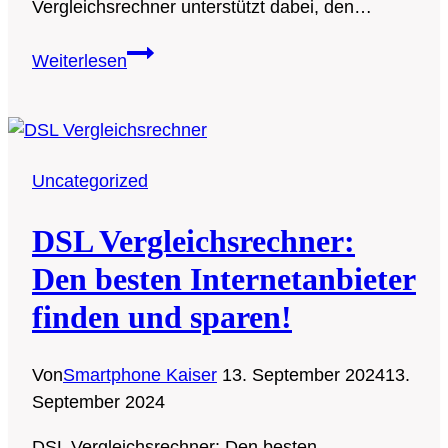
Vergleichsrechner unterstützt dabei, den…
Die
Weiterlesen
besten
Smartphone-
Tarife
finden
Uncategorized
mit
einem
DSL Vergleichsrechner:
Mobilfunk
Vergleichsrechner
Den besten Internetanbieter
finden und sparen!
Von
Smartphone Kaiser
13. September 2024
13.
September 2024
DSL Vergleichsrechner: Den besten