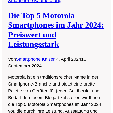
Smartphone Kaufberatung
Robuste
Begleiter
Die Top 5 Motorola
für
jedes
Smartphones im Jahr 2024:
Abenteuer
Preiswert und
Leistungsstark
Von
Smartphone Kaiser
4. April 2024
13.
September 2024
Motorola ist ein traditionsreicher Name in der
Smartphone-Branche und bietet eine breite
Palette von Geräten für jeden Geldbeutel und
Bedarf. In diesem Blogartikel stellen wir Ihnen
die Top 5 Motorola Smartphones im Jahr 2024
vor, die durch ihre Leistung, Ausstattung und