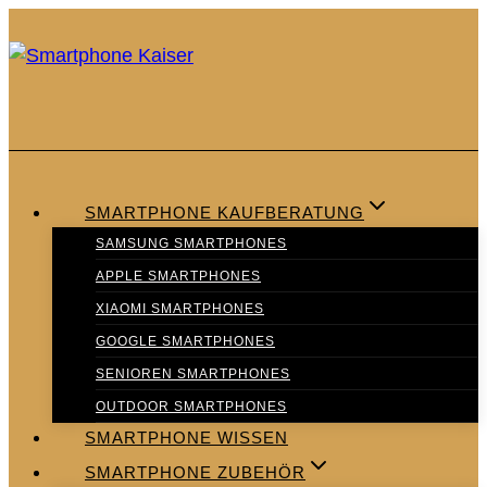
Zum
Inhalt
springen
SMARTPHONE KAUFBERATUNG
SAMSUNG SMARTPHONES
APPLE SMARTPHONES
XIAOMI SMARTPHONES
GOOGLE SMARTPHONES
SENIOREN SMARTPHONES
OUTDOOR SMARTPHONES
SMARTPHONE WISSEN
SMARTPHONE ZUBEHÖR