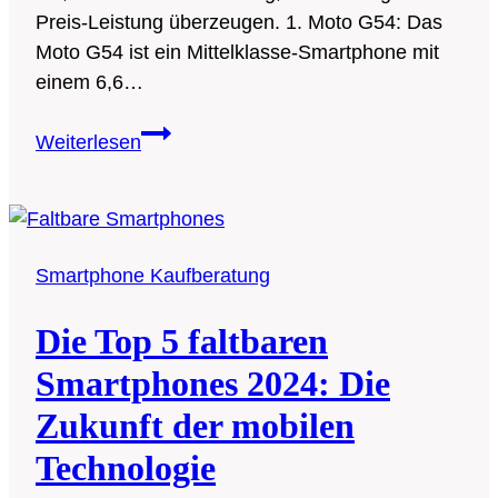
Preis-Leistung überzeugen. 1. Moto G54: Das
Moto G54 ist ein Mittelklasse-Smartphone mit
einem 6,6…
Die
Weiterlesen
Top
5
Motorola
Smartphones
Smartphone Kaufberatung
im
Jahr
Die Top 5 faltbaren
2024:
Preiswert
Smartphones 2024: Die
und
Zukunft der mobilen
Leistungsstark
Technologie