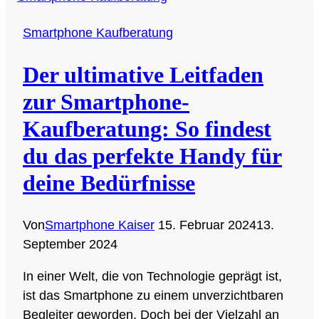
Smartphones
Smartphone Kaufberatung
2024:
Die
Der ultimative Leitfaden
Zukunft
der
zur Smartphone-
mobilen
Kaufberatung: So findest
Technologie
du das perfekte Handy für
deine Bedürfnisse
Von
Smartphone Kaiser
15. Februar 2024
13.
September 2024
In einer Welt, die von Technologie geprägt ist,
ist das Smartphone zu einem unverzichtbaren
Begleiter geworden. Doch bei der Vielzahl an