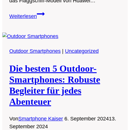
das Flaggschiff-Modell von Huawei…
Die
Weiterlesen
fünf
besten
Huawei
Smartphones
Outdoor Smartphones
|
Uncategorized
in
2024:
Die besten 5 Outdoor-
Top-
Modelle
Smartphones: Robuste
im
Begleiter für jedes
Überblick
Abenteuer
Von
Smartphone Kaiser
6. September 2024
13.
September 2024